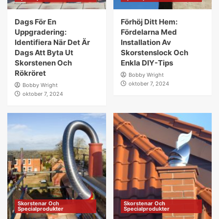
Dags För En
Förhöj Ditt Hem:
Uppgradering:
Fördelarna Med
Identifiera När Det Är
Installation Av
Dags Att Byta Ut
Skorstenslock Och
Skorstenen Och
Enkla DIY-Tips
Rökröret
Bobby Wright
oktober 7, 2024
Bobby Wright
oktober 7, 2024
Skorstenar Och
Skorstenar Och
Specialprodukter
Specialprodukter