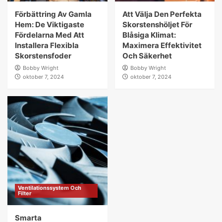
Förbättring Av Gamla
Att Välja Den Perfekta
Hem: De Viktigaste
Skorstenshöljet För
Fördelarna Med Att
Blåsiga Klimat:
Installera Flexibla
Maximera Effektivitet
Skorstensfoder
Och Säkerhet
Bobby Wright
Bobby Wright
oktober 7, 2024
oktober 7, 2024
Ventilationssystem Och
Filter
Smarta