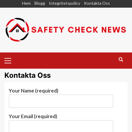
Skip
Hem
Blogg
Integritetspolicy
Kontakta Oss
to
content
Primary
Menu
Kontakta Oss
Your Name (required)
Your Email (required)