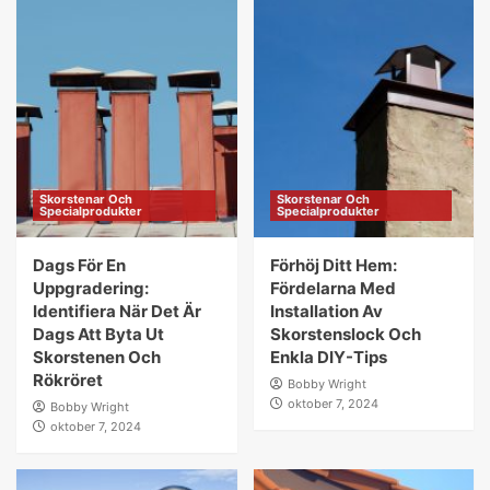
Skorstenar Och
Skorstenar Och
Specialprodukter
Specialprodukter
Dags För En
Förhöj Ditt Hem:
Uppgradering:
Fördelarna Med
Identifiera När Det Är
Installation Av
Dags Att Byta Ut
Skorstenslock Och
Skorstenen Och
Enkla DIY-Tips
Rökröret
Bobby Wright
oktober 7, 2024
Bobby Wright
oktober 7, 2024