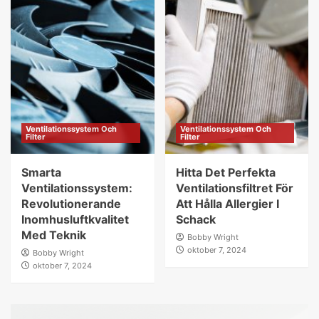
Ventilationssystem Och
Ventilationssystem Och
Filter
Filter
Smarta
Hitta Det Perfekta
Ventilationssystem:
Ventilationsfiltret För
Revolutionerande
Att Hålla Allergier I
Inomhusluftkvalitet
Schack
Med Teknik
Bobby Wright
oktober 7, 2024
Bobby Wright
oktober 7, 2024