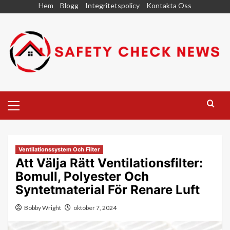
Skip
Hem
Blogg
Integritetspolicy
Kontakta Oss
to
content
Primary
Menu
Ventilationssystem Och Filter
Att Välja Rätt Ventilationsfilter:
Bomull, Polyester Och
Syntetmaterial För Renare Luft
Bobby Wright
oktober 7, 2024