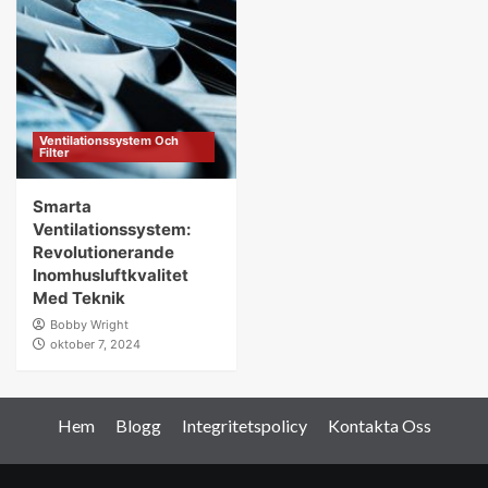
Ventilationssystem Och
Filter
Smarta
Ventilationssystem:
Revolutionerande
Inomhusluftkvalitet
Med Teknik
Bobby Wright
oktober 7, 2024
Hem
Blogg
Integritetspolicy
Kontakta Oss