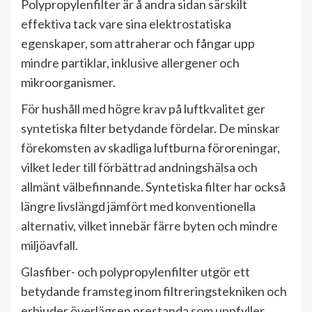
Polypropylenfilter är å andra sidan särskilt
effektiva tack vare sina elektrostatiska
egenskaper, som attraherar och fångar upp
mindre partiklar, inklusive allergener och
mikroorganismer.
För hushåll med högre krav på luftkvalitet ger
syntetiska filter betydande fördelar. De minskar
förekomsten av skadliga luftburna föroreningar,
vilket leder till förbättrad andningshälsa och
allmänt välbefinnande. Syntetiska filter har också
längre livslängd jämfört med konventionella
alternativ, vilket innebär färre byten och mindre
miljöavfall.
Glasfiber- och polypropylenfilter utgör ett
betydande framsteg inom filtreringstekniken och
erbjuder överlägsen prestanda som uppfyller