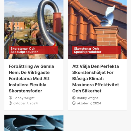
Skorstenar Och
Skorstenar Och
Specialprodukter
Specialprodukter
Förbättring Av Gamla
Att Välja Den Perfekta
Hem: De Viktigaste
Skorstenshöljet För
Fördelarna Med Att
Blåsiga Klimat:
Installera Flexibla
Maximera Effektivitet
Skorstensfoder
Och Säkerhet
Bobby Wright
Bobby Wright
oktober 7, 2024
oktober 7, 2024